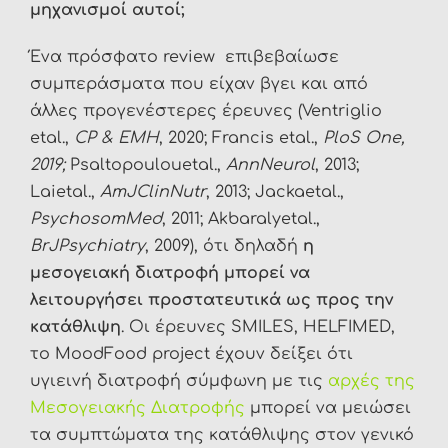
μηχανισμοί αυτοί;
Ένα πρόσφατο review επιβεβαίωσε
συμπεράσματα που είχαν βγει και από
άλλες προγενέστερες έρευνες (Ventriglio
etal.,
CP & EMH
, 2020; Francis etal.,
PloS One,
2019;
Psaltopoulouetal.,
AnnNeurol
, 2013;
Laietal.,
AmJClinNutr
, 2013; Jackaetal.,
PsychosomMed
, 2011; Akbaralyetal.,
BrJPsychiatry
, 2009), ότι δηλαδή
η
μεσογειακή διατροφή μπορεί να
λειτουργήσει προστατευτικά ως προς την
κατάθλιψη
. Οι έρευνες SMILES, HELFIMED,
τo MoodFood project έχουν δείξει ότι
υγιεινή διατροφή σύμφωνη με τις
αρχές της
Μεσογειακής Διατροφής
μπορεί να μειώσει
τα συμπτώματα της κατάθλιψης στον γενικό