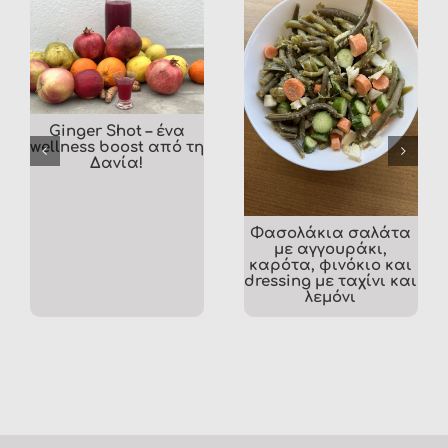
Ginger Shot – ένα
wellness boost από τη
Δανία!
Φασολάκια σαλάτα
με αγγουράκι,
καρότα, φινόκιο και
dressing με ταχίνι και
λεμόνι