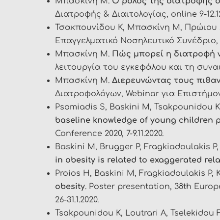
Μπασκίνη Μ.
Ο ρόλος της διατροφής σ
Διατροφής & Διαιτολογίας, online 9-12.12
Τσακπουνίδου K, Μπασκίνη Μ, Πρώιου 
Επαγγελματικό Νοσηλευτικό Συνέδριο, Θ
Μπασκίνη Μ.
Πώς μπορεί η διατροφή ν
λειτουργία του εγκεφάλου και τη συνα
Μπασκίνη Μ.
Διερευνώντας τους πιθα
Διατροφολόγων, Webinar για Επιστήμονες
Psomiadis S, Baskini M, Tsakpounidou K
baseline knowledge of young children p
Conference 2020, 7-9.11.2020.
Baskini M, Brugger P, Fragkiadoulakis P
in obesity is related to exaggerated re
Proios H, Baskini M, Fragkiadoulakis P,
obesity
. Poster presentation, 38th Eur
26-31.1.2020.
Tsakpounidou Κ, Loutrari A, Tselekidou F