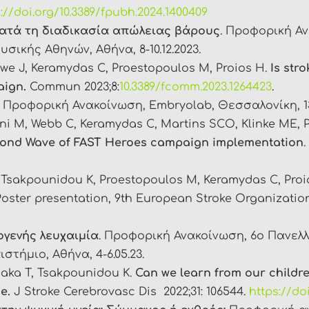
://doi.org/10.3389/fpubh.2024.1400409
ατά τη διαδικασία απώλειας βάρους
. Προφορική Α
ικής Αθηνών, Αθήνα, 8-10.12.2023.
we J, Keramydas C, Proestopoulos M, Proios H.
Is str
aign.
Commun 2023;8:
10.3389/fcomm.2023.1264423
.
Προφορική Ανακοίνωση, Embryolab, Θεσσαλονίκη, 13.
ni M, Webb C, Keramydas C, Martins SCO, Klinke ME, 
econd Wave of FAST Heroes campaign implementation
.
, Tsakpounidou K, Proestopoulos M, Keramydas C, Proi
oster presentation, 9th European Stroke Organizatio
ογενής λευχαιμία
. Προφορική Ανακοίνωση, 6ο Πανελλ
τήμιο, Αθήνα, 4-6.05.23.
iaka T, Tsakpounidou K.
Can we learn from our childre
e.
J Stroke Cerebrovasc Dis 2022;31: 106544.
https://doi