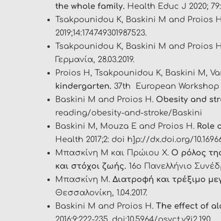
the whole family.
Health Educ J 2020; 79:
Tsakpounidou K, Baskini M and Proios 
2019;14:174749301987523.
Tsakpounidou K, Baskini M and Proios 
Γερμανία, 28.03.2019.
Proios H, Tsakpounidou K, Baskini M, V
kindergarten.
37th European Workshop on
Baskini M and Proios H.
Obesity and str
reading/obesity-and-stroke/Baskini
Baskini M, Mouza E and Proios H.
Role 
Health 2017;2: doi h]p://dx.doi.org/10.16966
Μπασκίνη Μ και Πρώιου Χ.
Ο ρόλος τη
και στόχοι ζωής.
16ο Πανελλήνιο Συνέδρ
Μπασκίνη Μ.
Διατροφή και τρέξιμο μ
Θεσσαλονίκη, 1.04.2017.
Baskini Μ and Proios H.
The effect of a
2016;9:222-235. doi:10.5964/psyct.v9i2.190.