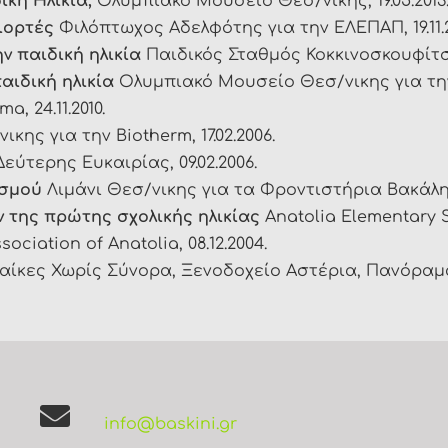
ική Ηλικία,
Ολυμπιακό Μουσείο Θεσ/νικης, 19.05.2013
γιορτές
Φιλόπτωχος Αδελφότης για την ΕΛΕΠΑΠ, 19.11.2
ν παιδική ηλικία
Παιδικός Σταθμός Κοκκινοσκουφίτσα,
παιδική ηλικία
Ολυμπιακό Μουσείο Θεσ/νικης για την L
, 24.11.2010.
ικης για την Biotherm, 17.02.2006.
Δεύτερης Ευκαιρίας, 09.02.2006.
ισμού
Λιμάνι Θεσ/νικης για τα Φροντιστήρια Βακάλης,
ν της πρώτης σχολικής ηλικίας
Anatolia Elementary S
ociation of Anatolia, 08.12.2004.
αίκες Χωρίς Σύνορα, Ξενοδοχείο Αστέρια, Πανόραμα,
info@baskini.gr