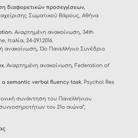
ιση διαφορετικών προσεγγίσεων,
ιαχείρισης Σωματικού Βάρους, Αθήνα
tion.
Αναρτημένη ανακοίνωση, 34th
Ιταλία, 24-29.1.2016.
 ανακοίνωση, 13ο Πανελλήνιο Συνέδριο
ex
. Αναρτημένη ανακοίνωση, Federation of
g a semantic verbal fluency task
. Psychol Res
μονική συνάντηση του Πανελλήνιου
συννοσηροτήτων τον 21ο αιώνα”,
ας