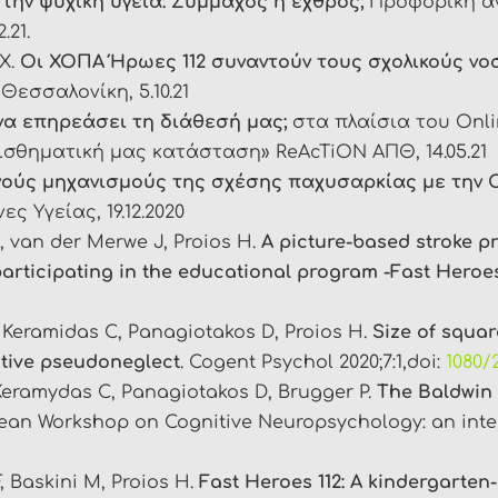
την ψυχική υγεία: Σύμμαχος ή εχθρός;
Προφορική αν
.21.
Χ.
Οι ΧΟΠΑ Ήρωες 112 συναντούν τους σχολικούς νο
εσσαλονίκη, 5.10.21
α επηρεάσει τη διάθεσή μας;
στα πλαίσια του Onli
ισθηματική μας κατάσταση» ReAcTiON ΑΠΘ, 14.05.21
νούς μηχανισμούς της σχέσης παχυσαρκίας με την
 Υγείας, 19.12.2020
, van der Merwe J, Proios H.
A picture-based stroke p
articipating in the educational program -Fast Heroes
, Keramidas C, Panagiotakos D, Proios H.
Size of squar
lative pseudoneglect
. Cogent Psychol 2020;7:1,doi:
1080/
 Keramydas C, Panagiotakos D, Brugger P.
The Baldwin 
opean Workshop on Cognitive Neuropsychology: an inte
, Baskini M, Proios H.
Fast Heroes 112: A kindergarten