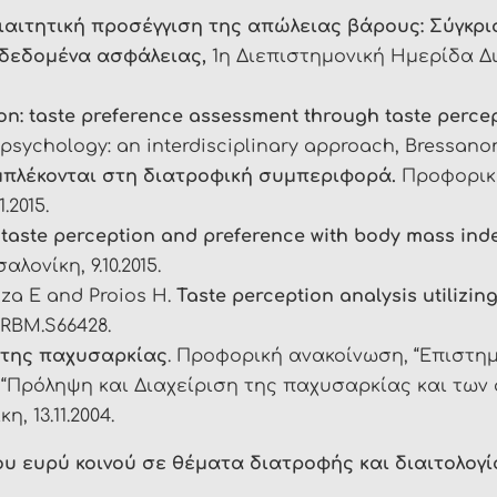
αιτητική προσέγγιση της απώλειας βάρους: Σύγκρ
δεδομένα ασφάλειας,
1η Διεπιστημονική Ημερίδα Δ
n: taste preference assessment through taste percep
chology: an interdisciplinary approach, Bressanone, 
μπλέκονται στη διατροφική συμπεριφορά.
Προφορική
.2015.
f taste perception and preference with body mass ind
ονίκη, 9.10.2015.
za E and Proios H.
Taste perception analysis utilizin
/PRBM.S66428.
 της παχυσαρκίας
. Προφορική ανακοίνωση, “Επιστη
“Πρόληψη και Διαχείριση της παχυσαρκίας και των 
 13.11.2004.
ου ευρύ κοινού σε θέματα διατροφής και διαιτολογί