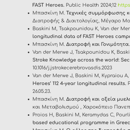
FAST Heroes.
Public Health 2024;12
https
Μπασκίνη Μ.
Τεχνικές συμμόρφωσης κ
Διατροφής & Διαιτολογίας, Μέγαρο Μουσ
Baskini M, Tsakpounidou K, Van der Mer
longitudinal data of FAST Heroes camp
Μπασκίνη Μ.
Διατροφή και Γονιμότητα.
Van der Merwe J, Tsakpounidou K, Baski
Stroke Knowledge across the world: S
10.1016/j.jstrokecerebrovasdis.2023
Van der Merwe J, Baskini M, Kypraiou A
Heroes’ 112 4-year longitudinal results.
P
26.05.23.
Μπασκίνη Μ.
Διατροφή και οξεία μυελ
και Μεταβολισμού , Χαροκόπειο Πανεπισ
Proios H, Baskini M, Keramydas C, Pourl
based educational programme in Greec