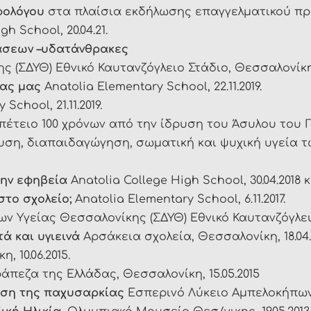
φολόγου
στα πλαίσια εκδήλωσης επαγγελματικού πρ
h School, 20.04.21.
άσεων –υδατάνθρακες
(ΣΔΥΘ) Εθνικό Καυτανζόγλειο Στάδιο, Θεσσαλονίκη, 1
ίας μας
Anatolia Elementary School, 22.11.2019.
School, 21.11.2019.
επέτειο 100 χρόνων από την ίδρυση του Άσυλου του 
η, διαπαιδαγώγηση, σωματική και ψυχική υγεία τω
την εφηβεία
Anatolia College High School, 30.04.2018 κα
 στο σχολείο;
Anatolia Elementary School, 6.11.2017.
ν Υγείας Θεσσαλονίκης (ΣΔΥΘ) Εθνικό Καυτανζόγλειο Σ
ά και υγιεινά
Αρσάκεια σχολεία, Θεσσαλονίκη, 18.04.
, 10.06.2015.
ράπεζα της Ελλάδας, Θεσσαλονίκη, 15.05.2015
ιση της παχυσαρκίας
Εσπερινό Λύκειο Αμπελοκήπων, 