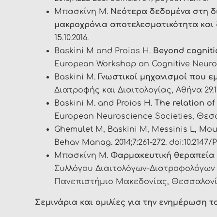
Μπασκίνη Μ.
Νεότερα δεδομένα στη δι
μακροχρόνια αποτελεσματικότητα και 
15.10.2016.
Baskini Μ and Proios H.
Beyond cognitio
European Workshop on Cognitive Neuropsy
Baskini M.
Γνωστικοί μηχανισμοί που ε
Διατροφής και Διαιτολογίας, Αθήνα 29.11
Baskini M. and Proios H.
The relation o
European Neuroscience Societies, Θεσσαλ
Ghemulet M, Baskini M, Messinis L, Mou
Behav Manag. 2014;7:261-272. doi:10.2147
Μπασκίνη Μ.
Φαρμακευτική θεραπεία
Συλλόγου Διαιτολόγων-Διατροφολόγων 
Πανεπιστήμιο Μακεδονίας, Θεσσαλονίκη,
Σεμινάρια και ομιλίες για την ενημέρωση τ