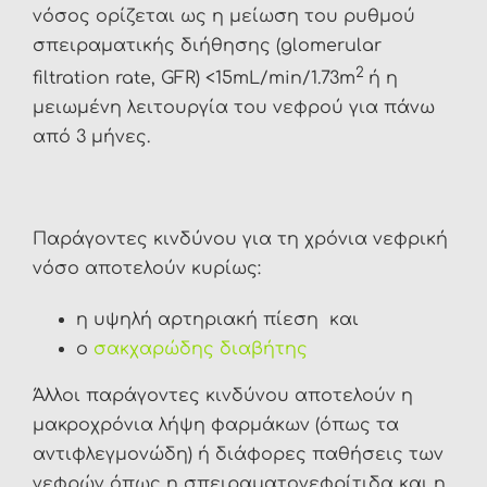
νόσος ορίζεται ως η μείωση του ρυθμού
σπειραματικής διήθησης (glomerular
2
filtration rate, GFR) <15mL/min/1.73m
ή η
μειωμένη λειτουργία του νεφρού για πάνω
από 3 μήνες.
Παράγοντες κινδύνου για τη χρόνια νεφρική
νόσο αποτελούν κυρίως:
η υψηλή αρτηριακή πίεση και
ο
σακχαρώδης διαβήτης
Άλλοι παράγοντες κινδύνου αποτελούν η
μακροχρόνια λήψη φαρμάκων (όπως τα
αντιφλεγμονώδη) ή διάφορες παθήσεις των
νεφρών όπως η σπειραματονεφρίτιδα και η