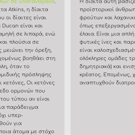
ηλών σε υδατάνθρακα
.
Η δίαιτα αυτή βασίζ
α Atkins, η δίαιτα
προϊστορικοί άνθρωπ
υ οι δίαιτες είναι
φρούτων και λαχανικ
 Ducan είναι και
όπως επεξεργασμένα
αμηλή σε λιπαρά, ενώ
έλαια. Είναι μια απλ
 και πλούσια σε
φυτικές ίνες και παρ
 μειώνει την όρεξη,
είναι καλοσχεδιασμέν
εχομένως βοηθάει στη
ολόκληρες ομάδες τρ
λη, όταν το
δημητριακά) και ενι
ρμιδικής πρόσληψης
κρέατος. Επομένως, 
 κετόνες, Οι κετόνες
αναπτυχθούν διατροφ
πεδο ορμονών που
 του τύπου αν είναι
για παράδειγμα
όχι υπερ-
θούν για
ποια άτομα με στόχο