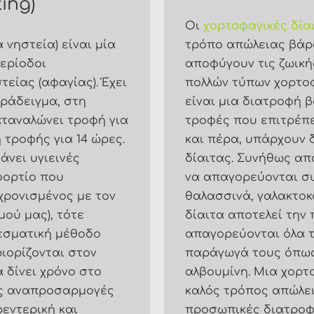
ting)
Οι
χορτοφαγικές δία
 νηστεία) είναι μία
τρόπο απώλειας βάρο
περίοδοι
αποφύγουν τις ζωικ
είας (αφαγίας). Έχει
πολλών τύπων χορτοφα
παράδειγμα, στη
είναι μια διατροφή 
καταναλώνει τροφή για
τροφές που επιτρέπει
 τροφής για 14 ώρες.
και πέρα, υπάρχουν
άνει υγιεινές
δίαιτας. Συνήθως απ
φορτίο που
να απαγορεύονται συ
γχρονισμένος με τον
θαλασσινά, γαλακτοκ
μού μας), τότε
δίαιτα αποτελεί την
εσματική μέθοδο
απαγορεύονται όλα τ
ιορίζονται στον
παράγωγά τους όπως η
 δίνει χρόνο στο
αλβουμίνη. Μια χορτο
ές αναπροσαρμογές
καλός τρόπος απώλει
ρεντερική και
προσωπικές διατροφι