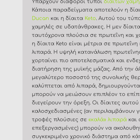
Υπάρχουν διάφοροι τύποι
διαιτών χαμ
Κάποια παραδείγματα αποτελούν η δίαιτ
Ducan
και η δίαιτα
Keto
. Αυτού του τύπο
χαμηλές σε υδατάνθρακες. Η μεν δίαιτα
ταυτόχρονα πλούσια σε πρωτεΐνη και χ
η δίαιτα Keto είναι μέτρια σε πρωτεΐνη
λιπαρά. Η υψηλή κατανάλωση πρωτεΐνης
χορταίνει πιο αποτελεσματικά και ενδ
διατήρηση της μυϊκής μάζας. Από την άλ
μεγαλύτερο ποσοστό της συνολικής θε
καλύπτεται από λιπαρά, δημιουργούνται
μπορούν να μειώσουν επιπλέον το επί
διεγείρουν την όρεξη. Οι δίαιτες αυτού
καλοσχεδιασμένες (αν περιλαμβάνουν 
τροφές πλούσιες σε
«καλά» λιπαρά
και 
επεξεργασμένες) μπορούν να ακολουθη
συγκεκριμένο χρονικό διάστημα από κά