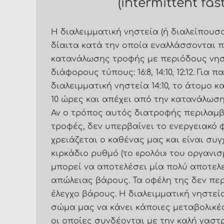
(intermittent fas
Η διαλειμματική νηστεία (ή διαλείπουσα
δίαιτα κατά την οποία εναλλάσσονται 
κατανάλωσης τροφής με περιόδους νηστ
διάφορους τύπους: 16:8, 14:10, 12:12. Για 
διαλειμματική νηστεία 14:10, το άτομο 
10 ώρες και απέχει από την κατανάλωση
Αν ο τρόπος αυτός διατροφής περιλαμβ
τροφές, δεν υπερβαίνει το ενεργειακό 
χρειάζεται ο καθένας μας και είναι συ
κιρκάδιο ρυθμό (το «ρολόι» του οργανισ
μπορεί να αποτελέσει μία πολύ αποτελ
απώλειας βάρους. Τα οφέλη της δεν περ
έλεγχο βάρους. Η διαλειμματική νηστεία
σώμα μας να κάνει κάποιες μεταβολικ
οι οποίες συνδέονται με την καλή γαστ