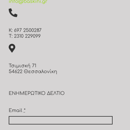
info@baskini.gr
Κ: 697 2500287
Τ: 2310 229099
Τσιμισκή 71
54622 Θεσσαλονίκη
ΕΝΗΜΕΡΩΤΙΚΟ ΔΕΛΤΙΟ
Email
*