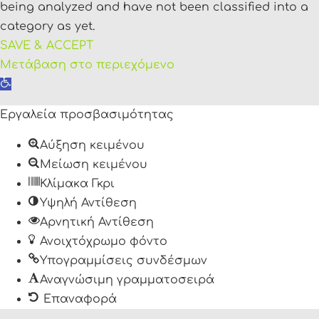
being analyzed and have not been classified into a
category as yet.
SAVE & ACCEPT
Μετάβαση στο περιεχόμενο
Ανοίξτε
τη
Εργαλεία προσβασιμότητας
γραμμή
εργαλείων
Αύξηση κειμένου
Μείωση κειμένου
Κλίμακα Γκρι
Υψηλή Αντίθεση
Αρνητική Αντίθεση
Ανοιχτόχρωμο φόντο
Υπογραμμίσεις συνδέσμων
Αναγνώσιμη γραμματοσειρά
Επαναφορά