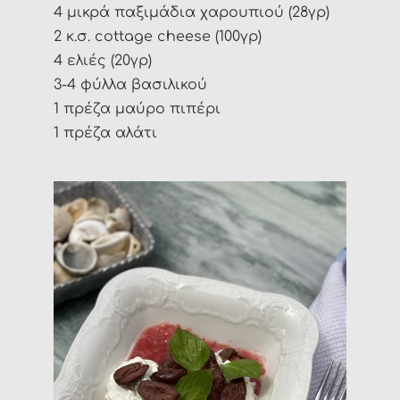
4 μικρά παξιμάδια χαρουπιού (28γρ)
2 κ.σ. cottage cheese (100γρ)
4 ελιές (20γρ)
3-4 φύλλα βασιλικού
1 πρέζα μαύρο πιπέρι
1 πρέζα αλάτι