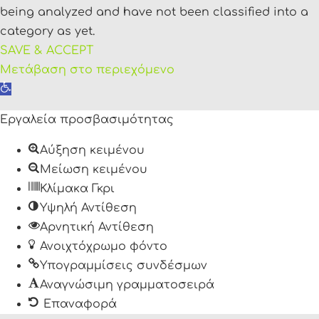
being analyzed and have not been classified into a
category as yet.
SAVE & ACCEPT
Μετάβαση στο περιεχόμενο
Ανοίξτε
τη
Εργαλεία προσβασιμότητας
γραμμή
εργαλείων
Αύξηση κειμένου
Μείωση κειμένου
Κλίμακα Γκρι
Υψηλή Αντίθεση
Αρνητική Αντίθεση
Ανοιχτόχρωμο φόντο
Υπογραμμίσεις συνδέσμων
Αναγνώσιμη γραμματοσειρά
Επαναφορά