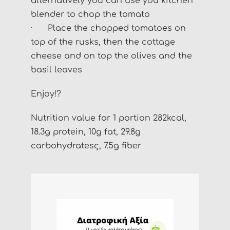
alternatively you can use you kitchen
blender to chop the tomato
· Place the chopped tomatoes on
top of the rusks, then the cottage
cheese and on top the olives and the
basil leaves
Enjoy!?
Nutrition value for 1 portion 282kcal,
18.3g protein, 10g fat, 29.8g
carbohydratesς, 7.5g fiber