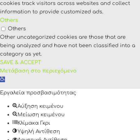
cookies track visitors across websites and collect
information to provide customized ads.
Others
Others
Other uncategorized cookies are those that are
being analyzed and have not been classified into a
category as yet.
SAVE & ACCEPT
Μετάβαση στο περιεχόμενο
Ανοίξτε
τη
Εργαλεία προσβασιμότητας
γραμμή
εργαλείων
Αύξηση κειμένου
Μείωση κειμένου
Κλίμακα Γκρι
Υψηλή Αντίθεση
Αρνητική Αντίθεση