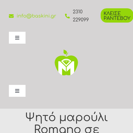
Μετάβαση
στο
2310
ΚΛΕΙΣΕ
info@baskini.gr
ΡΑΝΤΕΒΟΥ
περιεχόμενο
229099
Toggle
Navigation
Βιογραφικό
Υπηρεσίες
Συνεδρίες
Toggle
Navigation
Εργαλεία
Ψητό μαρούλι
Blog
Romano σε