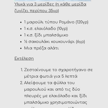
Υλικά για 3 μερίδες (η κάθε μερίδα
ζυγίζει περίπου 35γρ)
1 μαρούλι τύπου Ρομάνο (120γρ)
1 κ.σ. ελαιόλαδο (10γρ)
1 κ.σ. ξίδι μπαλσάμικο
½ σακουλάκι κουκουνάρι (6γρ)
Μια πρέζα αλάτι
Εκτέλεση
Ζεσταίνουμε το σχαροτήγανο σε
μέτρια φωτιά για 5 λεπτά
Αλείφουμε τα φύλλα του
μαρουλιού και από τις δύο
πλευρές με ελαιόλαδο και ξίδι
μπαλσάμικο χρησιμοποιώντας