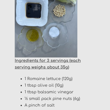
I
ngredients
for 3 servings (each
serving weighs about 35g)
1 Romaine lettuce (120g)
1 tbsp olive oil (10g)
1 tbsp balsamic vinegar
½ small pack pine nuts (6g)
A pinch of salt