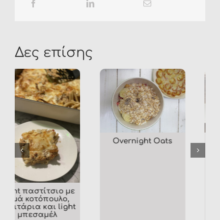
Δες επίσης
Beetroot Bread (Κεικ
Παντζαριού)
Οι φακές αλλιώς!!