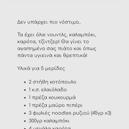
Δεν υπάρχει πιο νόστιμο..
Τα έχει όλα: νουντλς, καλαμπόκι,
καρότα, τζίντζερ! Θα γίνει το
αγαπημένο σας πιάτο και όπως
πάντα υγιεινά και θρεπτικά!
Υλικά για 5 μερίδες
2 στήθη κοτόπουλο
1 κ.σ. ελαιόλαδο
1 πρέζα κουκουρμά
1 πρέζα μαύρο πιπέρι
3 φωλιές noodles ρυζιού (45γρ x3)
300γρ καλαμπόκι
4 μεγάλα καρότα