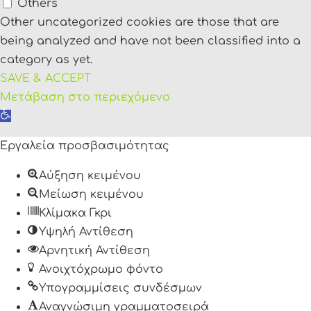
Others
Other uncategorized cookies are those that are
being analyzed and have not been classified into a
category as yet.
SAVE & ACCEPT
Μετάβαση στο περιεχόμενο
Ανοίξτε
τη
Εργαλεία προσβασιμότητας
γραμμή
εργαλείων
Αύξηση κειμένου
Μείωση κειμένου
Κλίμακα Γκρι
Υψηλή Αντίθεση
Αρνητική Αντίθεση
Ανοιχτόχρωμο φόντο
Υπογραμμίσεις συνδέσμων
Αναγνώσιμη γραμματοσειρά