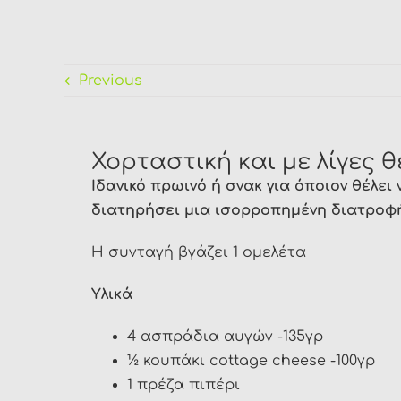
Previous
Χορταστική και με λίγες 
Ιδανικό πρωινό ή σνακ για όποιον θέλει
διατηρήσει μια ισορροπημένη διατροφ
Η συνταγή βγάζει 1 ομελέτα
Υλικά
4 ασπράδια αυγών -135γρ
½ κουπάκι cottage cheese -100γρ
1 πρέζα πιπέρι