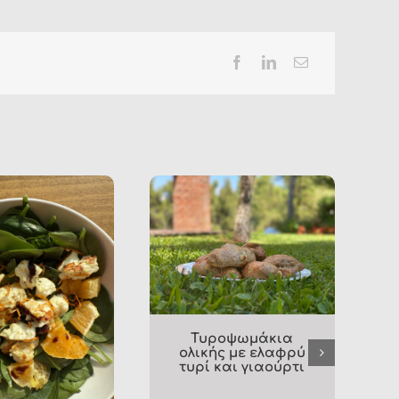
Γεμιστά ορφανά (με
Κολοκυθάκια
ρύζι, φαγόπυρο &
γεμιστά με κιμά 
κινόα)
κρέμα κολοκυθι