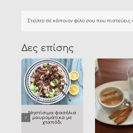
Στείλτο σε κάποιον φίλο σου που πιστεύεις 
Δες επίσης
υροψωμάκια
κής με ελαφρύ
ί και γιαούρτι
Μαλακά μπισκότα