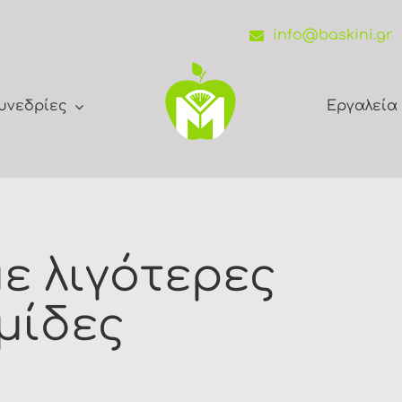
info@baskini.gr
υνεδρίες
Εργαλεία
ε λιγότερες
μίδες