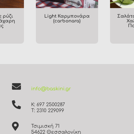
Coco Vegan
Ψητές Γαρίδες
Overnight Οats
info@baskini.gr
Κ: 697 2500287
Τ: 2310 229099
Τσιμισκή 71
54622 Θεσσαλονίκη