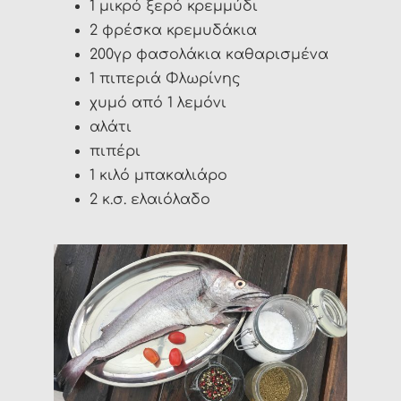
1 μικρό ξερό κρεμμύδι
2 φρέσκα κρεμυδάκια
200γρ φασολάκια καθαρισμένα
1 πιπεριά Φλωρίνης
χυμό από 1 λεμόνι
αλάτι
πιπέρι
1 κιλό μπακαλιάρο
2 κ.σ. ελαιόλαδο