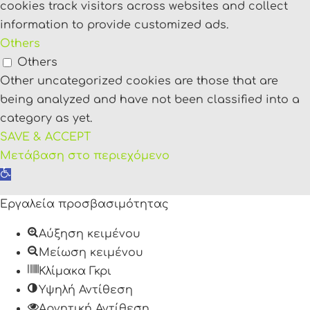
cookies track visitors across websites and collect
information to provide customized ads.
Others
Others
Other uncategorized cookies are those that are
being analyzed and have not been classified into a
category as yet.
SAVE & ACCEPT
Μετάβαση στο περιεχόμενο
Ανοίξτε
τη
Εργαλεία προσβασιμότητας
γραμμή
εργαλείων
Αύξηση κειμένου
Μείωση κειμένου
Κλίμακα Γκρι
Υψηλή Αντίθεση
Αρνητική Αντίθεση