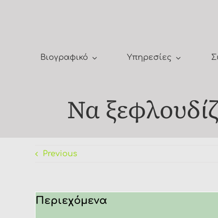
Μετάβαση
στο
περιεχόμενο
Βιογραφικό
Υπηρεσίες
Σ
Να ξεφλουδίζ
Previous
Περιεχόμενα