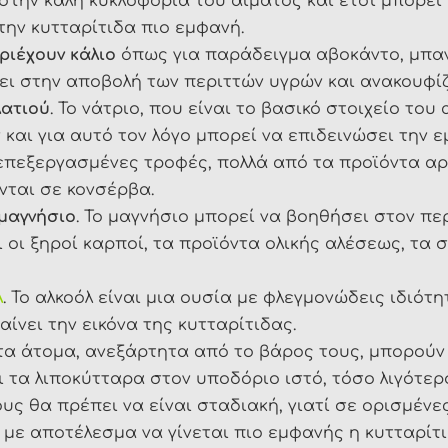
 στην καλή κυκλοφορία του αίματος και έτσι μπορε
την κυτταρίτιδα πιο εμφανή.
ριέχουν κάλιο
όπως για παράδειγμα αβοκάντο, μπανάν
ει στην αποβολή των περιττών υγρών και ανακουφίζ
λατιού
. Το νάτριο, που είναι το βασικό στοιχείο του
και για αυτό τον λόγο μπορεί να επιδεινώσει την ε
 επεξεργασμένες τροφές, πολλά από τα προϊόντα αρτ
νται σε κονσέρβα.
μαγνήσιο
. Το μαγνήσιο μπορεί να βοηθήσει στον π
 οι ξηροί καρποί, τα προϊόντα ολικής αλέσεως, τα
λ
. Το αλκοόλ είναι μια ουσία με φλεγμονώδεις ιδιότ
ει την εικόνα της κυτταρίτιδας.
τα άτομα, ανεξάρτητα από το βάρος τους, μπορούν 
 τα λιποκύτταρα στον υποδόριο ιστό, τόσο λιγότερο
υς θα πρέπει να είναι σταδιακή, γιατί σε ορισμέν
με αποτέλεσμα να γίνεται πιο εμφανής η κυτταρίτι