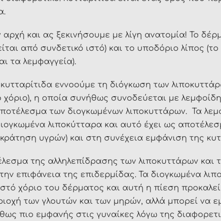
α.
ρχή και ας ξεκινήσουμε με λίγη ανατομία! Το δέρμ
είται από συνδετικό ιστό) και το υποδόριο λίπος (
ι τα λεμφαγγεία).
ο κυτταρίτιδα εννοούμε τη διόγκωση των λιποκυττάρ
ο χόριο), η οποία συνήθως συνοδεύεται με λεμφοί
αποτέλεσμα των διογκωμένων λιποκυττάρων. Τα λεμ
 διογκωμένα λιποκύτταρα και αυτό έχει ως αποτέλ
κράτηση υγρών) και στη συνέχεια εμφάνιση της κυτ
έλεσμα της αλληλεπίδρασης των λιποκυττάρων και τ
την επιφάνεια της επιδερμίδας. Τα διογκωμένα λιπ
 στό χόριο του δέρματος και αυτή η πίεση προκαλε
οχή των γλουτών και των μηρών, αλλά μπορεί να εμ
ήθως πιο εμφανής στις γυναίκες λόγω της διαφορετ