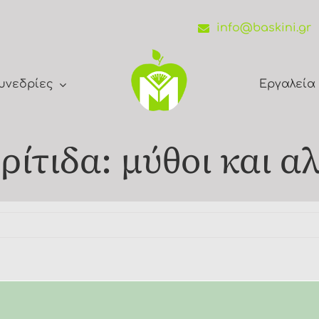
info@baskini.gr
υνεδρίες
Εργαλεία
ίτιδα: μύθοι και α