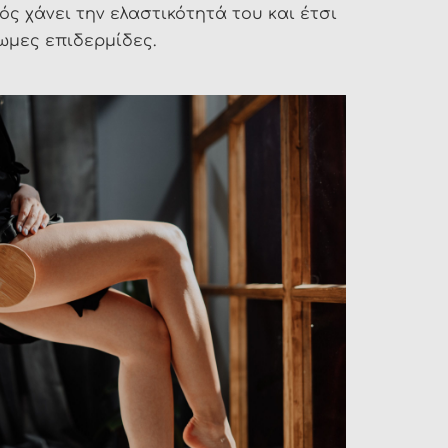
ός χάνει την ελαστικότητά του και έτσι
ρωμες επιδερμίδες.