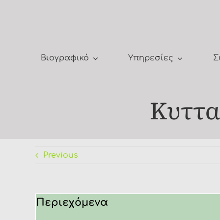
Μετάβαση
στο
περιεχόμενο
Βιογραφικό
Υπηρεσίες
Σ
Κυτταρ
Previous
Περιεχόμενα