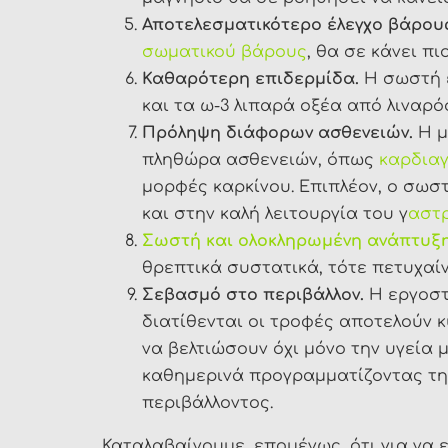
Αποτελεσματικότερο έλεγχο βάρου
σωματικού βάρους
, θα σε κάνει πι
Καθαρότερη επιδερμίδα.
Η σωστή ε
και τα ω-3 λιπαρά οξέα από λιναρ
Πρόληψη διάφορων ασθενειών.
Η μ
πληθώρα ασθενειών, όπως
καρδια
μορφές καρκίνου. Επιπλέον, ο σω
και στην καλή λειτουργία του γ
αστρ
Σωστή και ολοκληρωμένη ανάπτυξη
θρεπτικά συστατικά, τότε πετυχαί
Σεβασμό στο περιβάλλον.
Η εργοστ
διατίθενται οι τροφές αποτελούν 
να βελτιώσουν όχι μόνο την υγεία 
καθημερινά προγραμματίζοντας τ
περιβάλλοντος.
Καταλαβαίνουμε, επομένως, ότι για να 