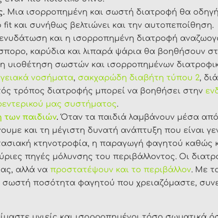
ς.
Μια ισορροπημένη και σωστή διατροφή θα οδηγή
ο fit και συνήθως βελτιώνει και την αυτοπεποίθηση.
νυδάτωση και η ισορροπημένη διατροφή αναζωογονε
όσπορο, καρύδια και λιπαρά ψάρια θα βοηθήσουν στ
η υιοθέτηση σωστών και ισορροπημένων διατροφικώ
γγειακά νοσήματα
,
σακχαρώδη διαβήτη τύπου 2
, δι
στός τρόπος διατροφής μπορεί να βοηθήσει στην
εν
εντερικού μας συστήματος
.
 των παιδιών
.
Όταν τα παιδιά λαμβάνουν μέσα από
νουμε και τη μέγιστη δυνατή ανάπτυξη που είναι γ
ασιακή κτηνοτροφία, η παραγωγή φαγητού καθώς κα
κύριες πηγές μόλυνσης του περιβάλλοντος. Οι διατ
μας, αλλά να
προστατέψουν και το περιβάλλον
. Με 
η σωστή ποσότητα φαγητού που χρειαζόμαστε, συν
είμαστε υγιείς και ισορροπημένοι τόσο σωματικά ό